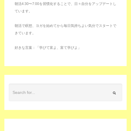
朝活4:30〜7:00を習慣化することで、日々自分をアップデートし
ています。
朝活で瞑想、ヨガを始めてから毎日気持ちよい気分でスタートで
きています。
好きな言葉：「学びて富よ、富て学びよ」