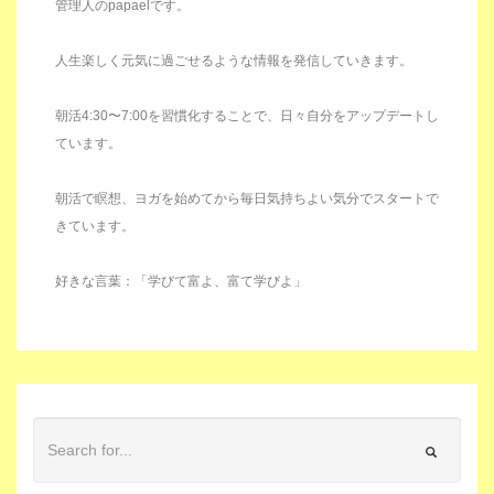
管理人のpapaelです。
人生楽しく元気に過ごせるような情報を発信していきます。
朝活4:30〜7:00を習慣化することで、日々自分をアップデートし
ています。
朝活で瞑想、ヨガを始めてから毎日気持ちよい気分でスタートで
きています。
好きな言葉：「学びて富よ、富て学びよ」