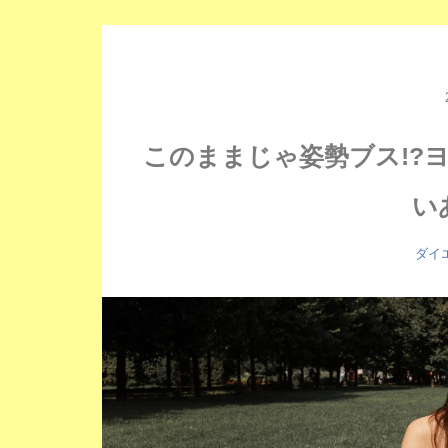
このままじゃ姿勢ブス!?
い
ダイ