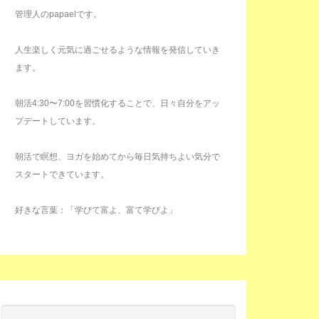
管理人のpapaelです。
人生楽しく元気に過ごせるような情報を発信していき
ます。
朝活4:30〜7:00を習慣化することで、日々自分をアッ
プデートしています。
朝活で瞑想、ヨガを始めてから毎日気持ちよい気分で
スタートできています。
好きな言葉：「学びて富よ、富て学びよ」