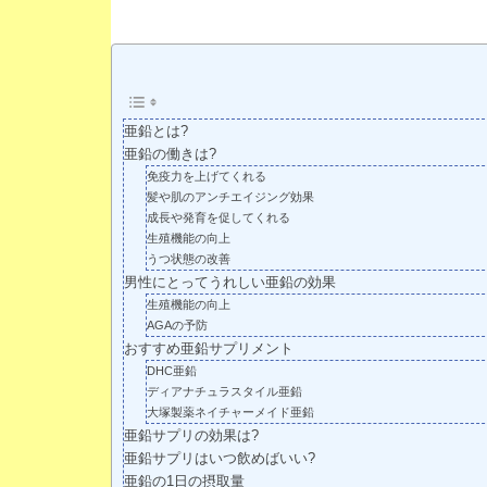
亜鉛とは?
亜鉛の働きは?
免疫力を上げてくれる
髪や肌のアンチエイジング効果
成長や発育を促してくれる
生殖機能の向上
うつ状態の改善
男性にとってうれしい亜鉛の効果
生殖機能の向上
AGAの予防
おすすめ亜鉛サプリメント
DHC亜鉛
ディアナチュラスタイル亜鉛
大塚製薬ネイチャーメイド亜鉛
亜鉛サプリの効果は?
亜鉛サプリはいつ飲めばいい?
亜鉛の1日の摂取量