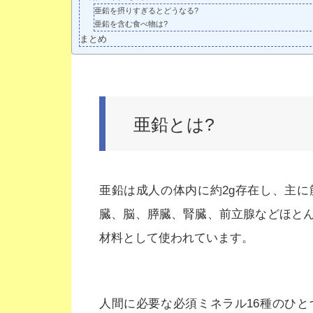
亜鉛を摂りすぎるとどうなる?
亜鉛を含む食べ物は?
まとめ
亜鉛とは?
亜鉛は成人の体内に約2g存在し、主
臓、脳、膵臓、腎臓、前立腺などほと
材料として使われています。
人間に必要な必須ミネラル16種のひと