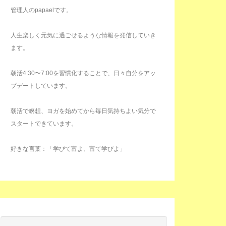
管理人のpapaelです。
人生楽しく元気に過ごせるような情報を発信していき
ます。
朝活4:30〜7:00を習慣化することで、日々自分をアッ
プデートしています。
朝活で瞑想、ヨガを始めてから毎日気持ちよい気分で
スタートできています。
好きな言葉：「学びて富よ、富て学びよ」