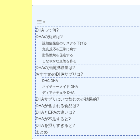
DHAって何?
DHAの効果は?
認知症発症のリスクを下げる
免疫反応を正常に戻す
脂肪燃焼を促進する
しなやかな血管を作る
DHAの推奨摂取量は?
おすすめのDHAサプリは?
DHC DHA
ネイチャーメイド DHA
ディアナチュラ DHA
DHAサプリはいつ飲むのが効果的?
DHAが含まれる食品は?
DHAとEPAの違いは?
DHAが不足すると?
DHAを摂りすぎると?
まとめ