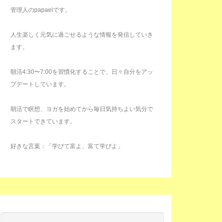
管理人のpapaelです。
人生楽しく元気に過ごせるような情報を発信していき
ます。
朝活4:30〜7:00を習慣化することで、日々自分をアッ
プデートしています。
朝活で瞑想、ヨガを始めてから毎日気持ちよい気分で
スタートできています。
好きな言葉：「学びて富よ、富て学びよ」