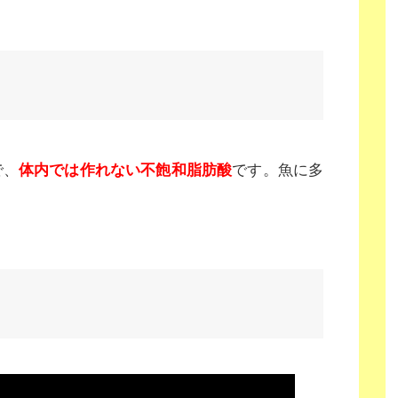
で、
体内では作れない不飽和脂肪酸
です。魚に多