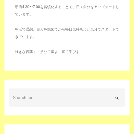
朝活4:30〜7:00を習慣化することで、日々自分をアップデートし
ています。
朝活で瞑想、ヨガを始めてから毎日気持ちよい気分でスタートで
きています。
好きな言葉：「学びて富よ、富て学びよ」