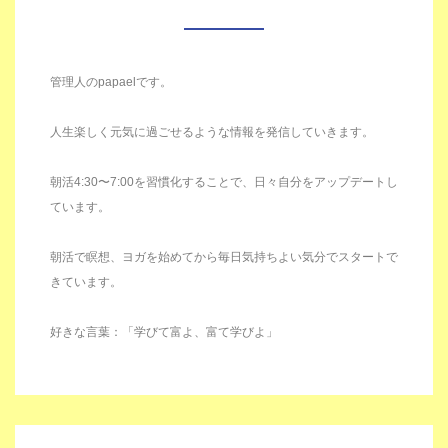
管理人のpapaelです。
人生楽しく元気に過ごせるような情報を発信していきます。
朝活4:30〜7:00を習慣化することで、日々自分をアップデートし
ています。
朝活で瞑想、ヨガを始めてから毎日気持ちよい気分でスタートで
きています。
好きな言葉：「学びて富よ、富て学びよ」