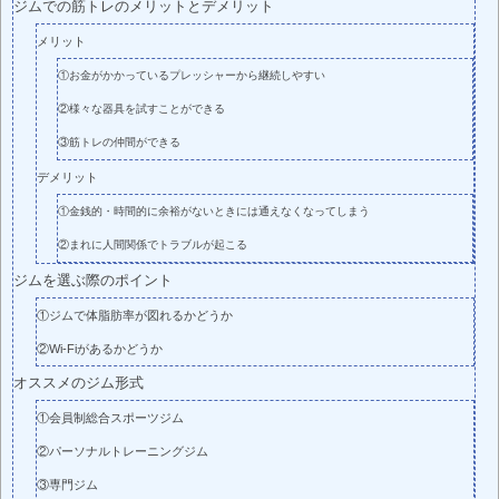
ジムでの筋トレのメリットとデメリット
メリット
①お金がかかっているプレッシャーから継続しやすい
②様々な器具を試すことができる
③筋トレの仲間ができる
デメリット
①金銭的・時間的に余裕がないときには通えなくなってしまう
②まれに人間関係でトラブルが起こる
ジムを選ぶ際のポイント
①ジムで体脂肪率が図れるかどうか
②Wi-Fiがあるかどうか
オススメのジム形式
①会員制総合スポーツジム
②パーソナルトレーニングジム
③専門ジム