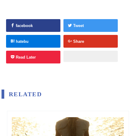
facebook
Tweet
hatebu
Share
Read Later
RELATED