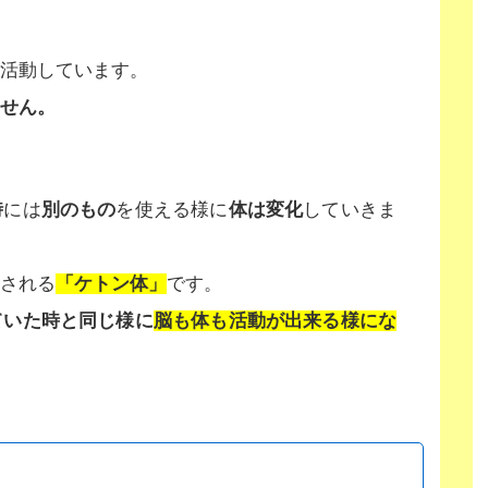
活動しています。
せん。
時
には
別のもの
を使える様に
体は変化
していきま
される
「ケトン体」
です。
ていた時と同じ様に
脳も体も活動が出来る様にな