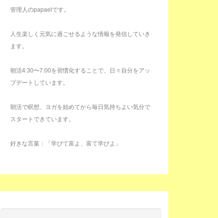
管理人のpapaelです。
人生楽しく元気に過ごせるような情報を発信していき
ます。
朝活4:30〜7:00を習慣化することで、日々自分をアッ
プデートしています。
朝活で瞑想、ヨガを始めてから毎日気持ちよい気分で
スタートできています。
好きな言葉：「学びて富よ、富て学びよ」