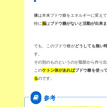
体
は本来ブドウ糖をエネルギーに変えて
特に
脳
は
ブドウ糖がないと活動が出来ま
でも、このブドウ糖が
どうしても無い
す。
その別のものというのが脂肪から作り出
この
ケトン体があれば
ブドウ糖を使っ
る
のです。