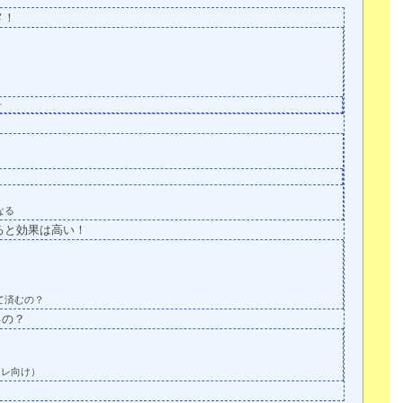
メ！
介
なる
ると効果は高い！
て済むの？
るの？
トレ向け）