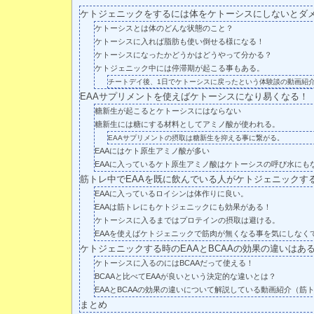
ケトジェニックをするには体をケトーシスにしないとダ
ケトーシスとは体のどんな状態のこと？
ケトーシスに入れば脂肪も使い倒せる様になる！
ケトーシスになったかどうかはどうやって分かる？
ケトジェニック中には停滞期が起こる事もある。
チートデイ後、1日でケトーシスに戻ったという体験談の動画紹
EAAサプリメントを使えばケトーシスになり易くなる！
糖新生が起こるとケトーシスにはならない
糖新生には糖にする材料としてアミノ酸が使われる。
EAAサプリメントの摂取は糖新生を抑える事に繋がる。
EAAにはケト原生アミノ酸が多い
EAAに入っているケト原生アミノ酸はケトーシスの呼び水にも
筋トレ中でEAAを既に飲んでいる人がケトジェニックす
EAAに入っているロイシンは体作りに良い。
EAAは筋トレにもケトジェニックにも効果がある！
ケトーシスに入るまではプロテインの摂取は避ける。
EAAを使えばケトジェニックで筋肉が無くなる事を気にしなく
ケトジェニックする時のEAAとBCAAの効果の違いはあ
ケトーシスに入るのにはBCAAだって使える！
BCAAと比べてEAAが良いという決定的な違いとは？
EAAとBCAAの効果の違いについて解説している動画紹介（筋
まとめ