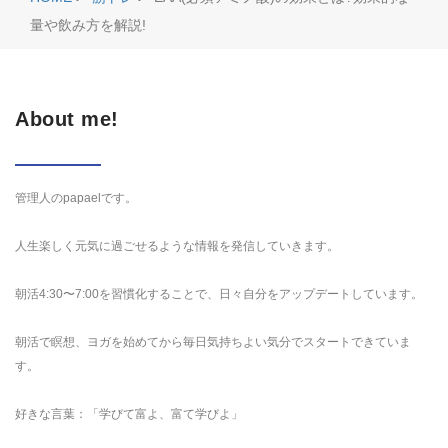
量や飲み方を解説!
About me!
管理人のpapaelです。
人生楽しく元気に過ごせるような情報を発信していきます。
朝活4:30〜7:00を習慣化することで、日々自分をアップデートしています。
朝活で瞑想、ヨガを始めてから毎日気持ちよい気分でスタートできていま
す。
好きな言葉：「学びて富よ、富て学びよ」