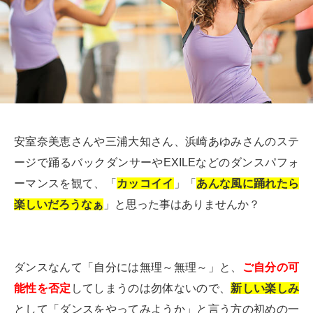
安室奈美恵さんや三浦大知さん、浜崎あゆみさんのステ
ージで踊るバックダンサーやEXILEなどのダンスパフォ
ーマンスを観て、「
カッコイイ
」「
あんな風に踊れたら
楽しいだろうなぁ
」と思った事はありませんか？
ダンスなんて「自分には無理～無理～」と、
ご自分の可
能性を否定
してしまうのは勿体ないので、
新しい楽しみ
として「ダンスをやってみようか」と言う方の初めの一