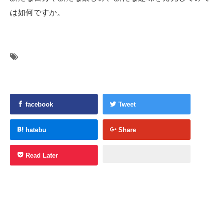
は如何ですか。
facebook
Tweet
hatebu
Share
Read Later