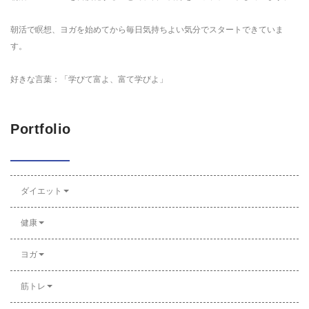
朝活で瞑想、ヨガを始めてから毎日気持ちよい気分でスタートできていま
す。
好きな言葉：「学びて富よ、富て学びよ」
Portfolio
ダイエット
健康
ヨガ
筋トレ