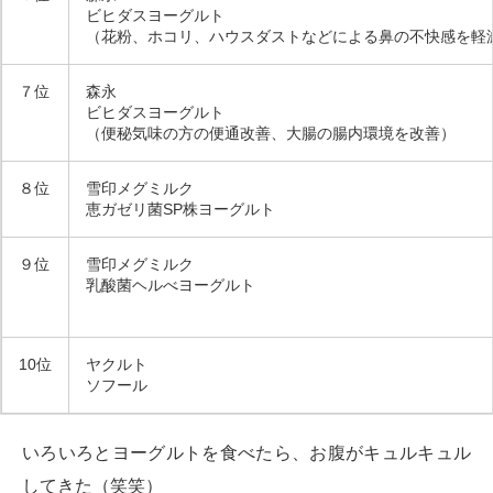
ビヒダスヨーグルト
（花粉、ホコリ、ハウスダストなどによる鼻の不快感を軽
７位
森永
ビヒダスヨーグルト
（便秘気味の方の便通改善、大腸の腸内環境を改善）
８位
雪印メグミルク
恵ガゼリ菌SP株ヨーグルト
９位
雪印メグミルク
乳酸菌ヘルべヨーグルト
10位
ヤクルト
ソフール
いろいろとヨーグルトを食べたら、お腹がキュルキュル
してきた（笑笑）