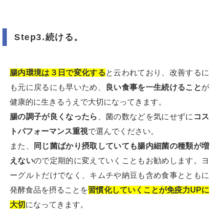
Step3.続ける。
腸内環境は３日で変化する
と云われており、改善するに
も元に戻るにも早いため、
良い食事を一生続けること
が
健康的に生きるうえで大切になってきます。
腸の調子が良くなったら
、菌の数などを気にせずに
コス
トパフォーマンス重視
で選んでください。
また、
同じ菌ばかり摂取していても腸内細菌の種類が増
えない
ので定期的に変えていくこともお勧めします。ヨ
ーグルトだけでなく、キムチや納豆も含め食事とともに
発酵食品を摂ることを
習慣化していくことが免疫力UPに
大切
になってきます。