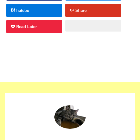
hatebu
Share
Read Later