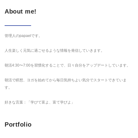
About me!
管理人のpapaelです。
人生楽しく元気に過ごせるような情報を発信していきます。
朝活4:30〜7:00を習慣化することで、日々自分をアップデートしています。
朝活で瞑想、ヨガを始めてから毎日気持ちよい気分でスタートできていま
す。
好きな言葉：「学びて富よ、富て学びよ」
Portfolio