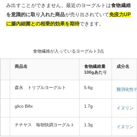
み出すことができません。最近のヨーグルトは
食物繊維
を意識的に取り入れた商品
が売り出されていて
免疫力UP
に腸内細菌との相乗的効果を期待
できます。
食物繊維が入っているヨーグルト3点
商品名
食物繊維量
成分名
100gあたり
森永 トリプルヨーグルト
5.6g
難消化性
glico Bifix
1.7g
イヌリン
チチヤス 毎朝快調ヨーグルト
1.3g
イヌリン