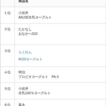
商品名
１位
小岩井
iMUSE生乳ヨーグルト
２位
たかなし
おなかへGG!
３位
らくれん
8020ヨーグルト
４位
明治
プロビオヨーグルト PA-3
５位
小岩井
生乳100％ヨーグルト
６位
森永