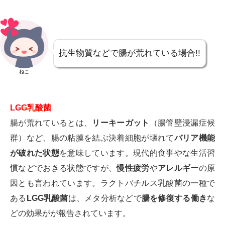
抗生物質などで腸が荒れている場合!!
ねこ
LGG乳酸菌
腸が荒れているとは、
リーキーガット
（腸管壁浸漏症候
群）など、腸の粘膜を結ぶ決着細胞が壊れて
バリア機能
が破れた状態
を意味しています。現代的食事やな生活習
慣などでおきる状態ですが、
慢性疲労
や
アレルギー
の原
因とも言われています。ラクトバチルス乳酸菌の一種で
ある
LGG乳酸菌
は、メタ分析などで
腸を修復する働き
な
どの効果がが報告されています。