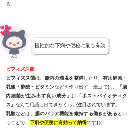
る。
慢性的な下痢や便秘に最も有効
ねこ
ビフィズス菌
ビフィズス菌
は、
腸内の環境を整備
したり、
有用酵素・
乳酸・酢酸・ビタミン
などを作り出す。最近では、
「腸
内細菌が生み出す良い成分」
は
「ポストバイオティク
ス」
なんて用語も出てきたくらい
注目されています
。
乳酸
などは、
腸のバリア機能を維持する働きがある
とい
うことで、
下痢や便秘に有効って納得
ですね。