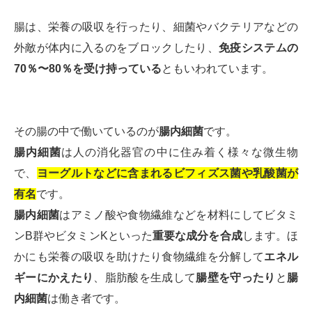
腸は、栄養の吸収を行ったり、細菌やバクテリアなどの
外敵が体内に入るのをブロックしたり、
免疫システムの
70％〜80％を受け持っている
ともいわれています。
その腸の中で働いているのが
腸内細菌
です。
腸内細菌
は人の消化器官の中に住み着く様々な微生物
で、
ヨーグルトなどに含まれるビフィズス菌や乳酸菌が
有名
です。
腸内細菌
はアミノ酸や食物繊維などを材料にしてビタミ
ンB群やビタミンKといった
重要な成分を合成
します。ほ
かにも栄養の吸収を助けたり食物繊維を分解して
エネル
ギーにかえたり
、脂肪酸を生成して
腸壁を守ったり
と
腸
内細菌
は働き者です。