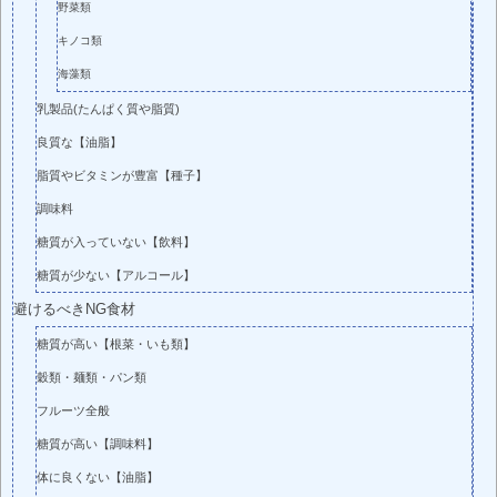
野菜類
キノコ類
海藻類
乳製品(たんぱく質や脂質)
良質な【油脂】
脂質やビタミンが豊富【種子】
調味料
糖質が入っていない【飲料】
糖質が少ない【アルコール】
避けるべきNG食材
糖質が高い【根菜・いも類】
穀類・麺類・パン類
フルーツ全般
糖質が高い【調味料】
体に良くない【油脂】