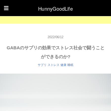
HunnyGoodLife
☰
2022/06/12
GABAのサプリの効果でストレス社会で闘うこと
ができるのか?
サプリ
ストレス
健康
睡眠