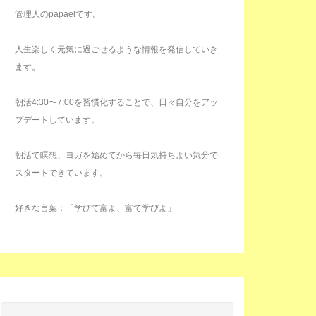
管理人のpapaelです。
人生楽しく元気に過ごせるような情報を発信していき
ます。
朝活4:30〜7:00を習慣化することで、日々自分をアッ
プデートしています。
朝活で瞑想、ヨガを始めてから毎日気持ちよい気分で
スタートできています。
好きな言葉：「学びて富よ、富て学びよ」