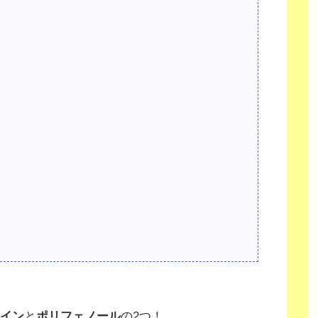
イン
と
ポリフェノール
の2つ！