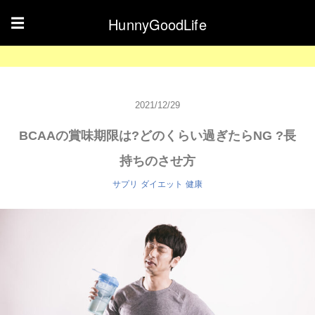
HunnyGoodLife
☰
2021/12/29
BCAAの賞味期限は?どのくらい過ぎたらNG ?長
持ちのさせ方
サプリ
ダイエット
健康