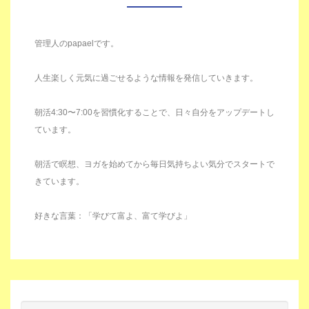
管理人のpapaelです。
人生楽しく元気に過ごせるような情報を発信していきます。
朝活4:30〜7:00を習慣化することで、日々自分をアップデートし
ています。
朝活で瞑想、ヨガを始めてから毎日気持ちよい気分でスタートで
きています。
好きな言葉：「学びて富よ、富て学びよ」