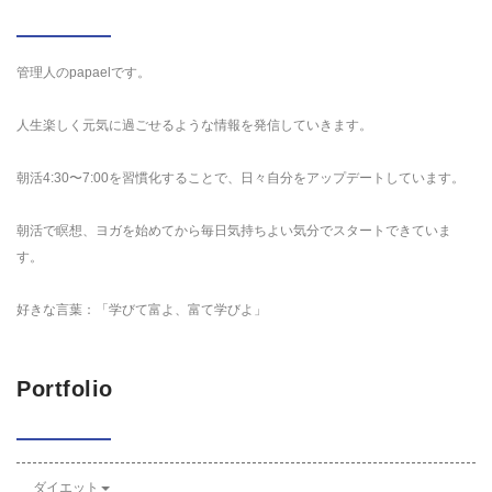
管理人のpapaelです。
人生楽しく元気に過ごせるような情報を発信していきます。
朝活4:30〜7:00を習慣化することで、日々自分をアップデートしています。
朝活で瞑想、ヨガを始めてから毎日気持ちよい気分でスタートできていま
す。
好きな言葉：「学びて富よ、富て学びよ」
Portfolio
ダイエット