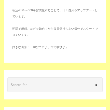
朝活4:30〜7:00を習慣化することで、日々自分をアップデートし
ています。
朝活で瞑想、ヨガを始めてから毎日気持ちよい気分でスタートで
きています。
好きな言葉：「学びて富よ、富て学びよ」