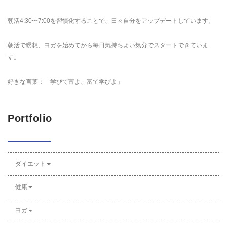
朝活4:30〜7:00を習慣化することで、日々自分をアップデートしています。
朝活で瞑想、ヨガを始めてから毎日気持ちよい気分でスタートできていま
す。
好きな言葉：「学びて富よ、富て学びよ」
Portfolio
ダイエット
健康
ヨガ