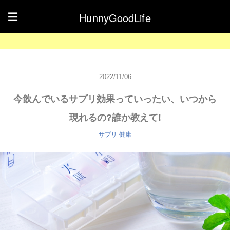
HunnyGoodLife
☰
2022/11/06
今飲んでいるサプリ効果っていったい、いつから
現れるの?誰か教えて!
サプリ
健康