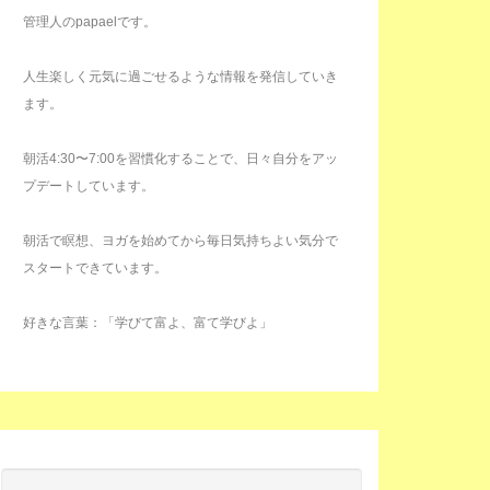
管理人のpapaelです。
人生楽しく元気に過ごせるような情報を発信していき
ます。
朝活4:30〜7:00を習慣化することで、日々自分をアッ
プデートしています。
朝活で瞑想、ヨガを始めてから毎日気持ちよい気分で
スタートできています。
好きな言葉：「学びて富よ、富て学びよ」