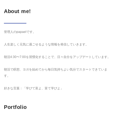
About me!
管理人のpapaelです。
人生楽しく元気に過ごせるような情報を発信していきます。
朝活4:30〜7:00を習慣化することで、日々自分をアップデートしています。
朝活で瞑想、ヨガを始めてから毎日気持ちよい気分でスタートできていま
す。
好きな言葉：「学びて富よ、富て学びよ」
Portfolio