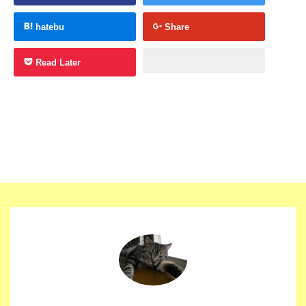
hatebu
Share
Read Later