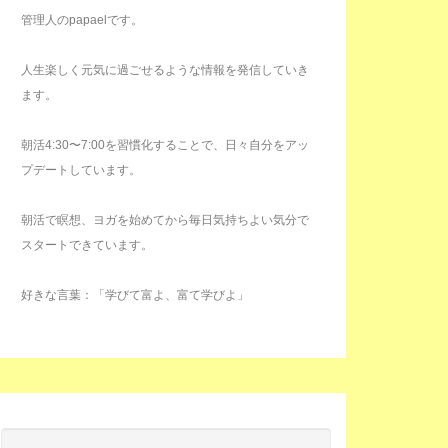
管理人のpapaelです。
人生楽しく元気に過ごせるような情報を発信していき
ます。
朝活4:30〜7:00を習慣化することで、日々自分をアッ
プデートしています。
朝活で瞑想、ヨガを始めてから毎日気持ちよい気分で
スタートできています。
好きな言葉：「学びて富よ、富て学びよ」