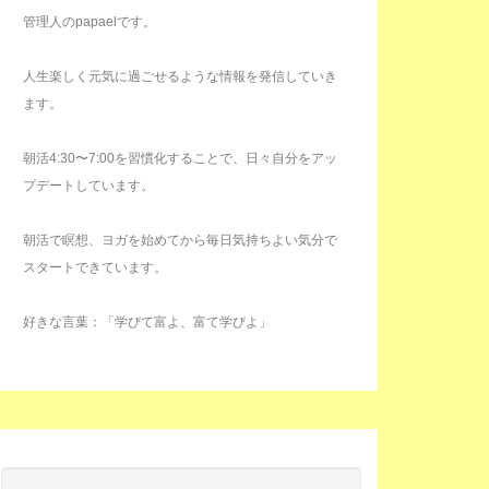
管理人のpapaelです。
人生楽しく元気に過ごせるような情報を発信していき
ます。
朝活4:30〜7:00を習慣化することで、日々自分をアッ
プデートしています。
朝活で瞑想、ヨガを始めてから毎日気持ちよい気分で
スタートできています。
好きな言葉：「学びて富よ、富て学びよ」